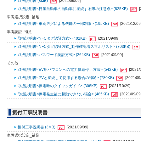
取扱説明書 (8MB)
[2021/09/09]
取扱説明書<日産自動車の自動車に接続する際の注意点> (825KB)
[
車両選択設定_補足
取扱説明書<車両選択による機能の一部制限> (195KB)
[2021/12/09
車両認証_補足
取扱説明書<NFCタグ認証方式> (402KB)
[2021/09/09]
取扱説明書<NFCタグ認証方式_動作確認済スマホリスト> (703KB)
取扱説明書<パスワード認証方式> (264KB)
[2021/09/09]
その他
取扱説明書<EV用パワコンへの電力供給停止方法> (542KB)
[2021/
取扱説明書<PVと接続して使用する場合の補足> (780KB)
[2021/09
取扱説明書<停電時のクイックガイド> (308KB)
[2021/10/29]
取扱説明書<停電発生後に起動できない場合> (485KB)
[2021/09/09
据付工事説明書
据付工事説明書 (3MB)
[2021/09/09]
車両選択設定_補足