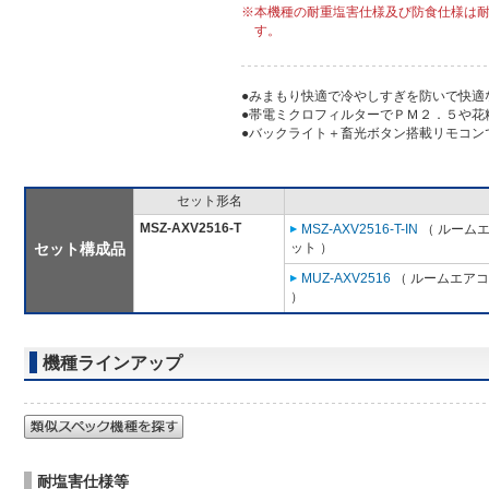
※本機種の耐重塩害仕様及び防食仕様は耐塩害仕
す。
●みまもり快適で冷やしすぎを防いで快適
●帯電ミクロフィルターでＰＭ２．５や花
●バックライト＋畜光ボタン搭載リモコン
セット形名
MSZ-AXV2516-T
MSZ-AXV2516-T-IN
（ ルームエ
セット構成品
ット ）
MUZ-AXV2516
（ ルームエアコン
）
機種ラインアップ
耐塩害仕様等