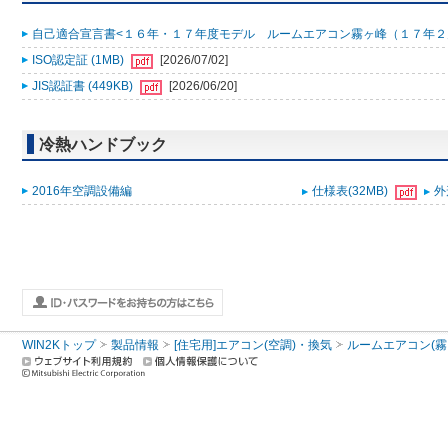
自己適合宣言書<１６年・１７年度モデル ルームエアコン霧ヶ峰（１７年２月 S17-
ISO認定証 (1MB)
[2026/07/02]
JIS認証書 (449KB)
[2026/06/20]
冷熱ハンドブック
2016年空調設備編
仕様表(32MB)
外
WIN2Kトップ
製品情報
[住宅用]エアコン(空調)・換気
ルームエアコン(霧