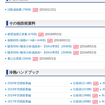
試験成績書 (79KB)
[2016/11/21]
その他技術資料
耐震強度計算書 (47KB)
[2016/05/13]
振動特性<振動ﾚﾍﾞﾙ値> (44KB)
[2016/02/11]
騒音特性<騒音分析成績表> 【50Hz専用】 (359KB)
[2016/05/13]
騒音特性<騒音分析成績表> 【60Hz専用】 (359KB)
[2016/05/13]
重心位置図 (35KB)
[2016/05/13]
冷熱ハンドブック
2020年空調産業編
仕様表(21 MB)
外
2019年空調産業編
仕様表(19 MB)
外
2018年空調産業編
仕様表(19MB)
外
2017年空調産業編
仕様表(18MB)
外