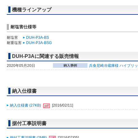
機種ラインアップ
耐塩害仕様等
耐塩害
DUH-P3A-BS
耐重塩害
DUH-P3A-BSG
DUH-P3Aに関連する販売情報
2020年05月20日
兵食尼崎冷蔵庫様 ハイブリ
納入仕様書
納入仕様書 (27KB)
[2016/02/11]
据付工事説明書
据付工事説明書 (2MB)
[2016/07/05]