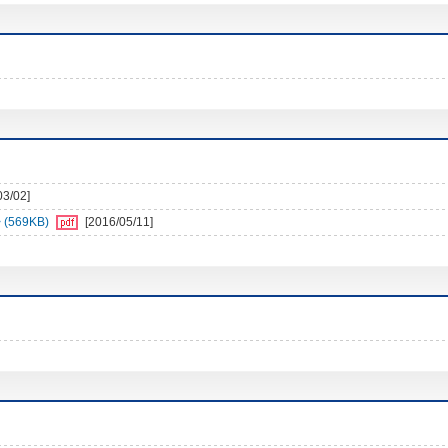
03/02]
569KB)
[2016/05/11]