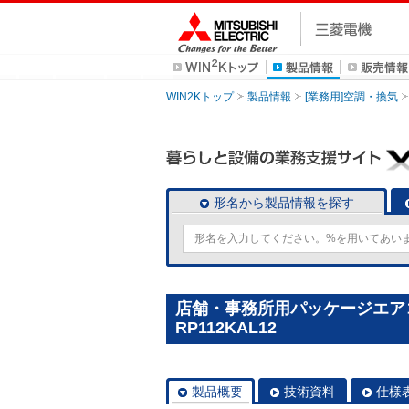
WIN2Kトップ
製品情報
[業務用]空調・換気
形名から製品情報を探す
店舗・事務所用パッケージエアコン(
RP112KAL12
製品概要
技術資料
仕様