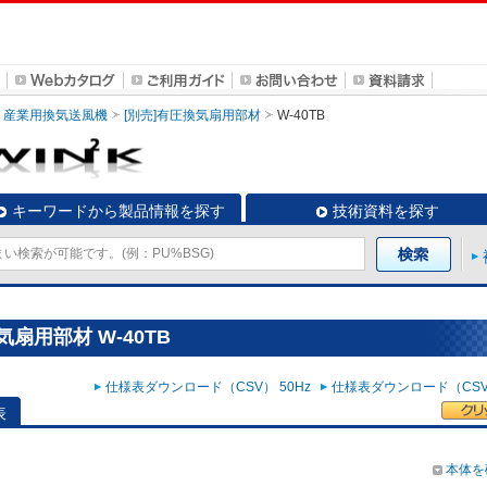
産業用換気送風機
[別売]有圧換気扇用部材
W-40TB
キーワードから製品情報を探す
技術資料を探す
扇用部材 W-40TB
仕様表ダウンロード（CSV） 50Hz
仕様表ダウンロード（CSV）
表
本体を