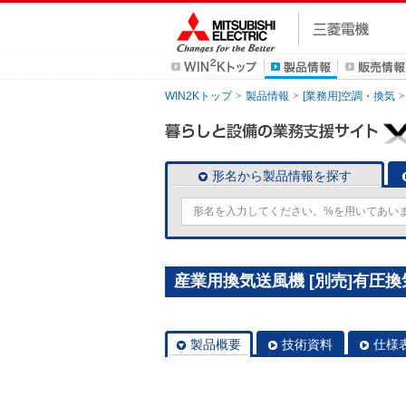
WIN2Kトップ
製品情報
[業務用]空調・換気
形名から製品情報を探す
産業用換気送風機 [別売]有圧換気
製品概要
技術資料
仕様