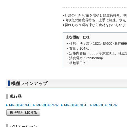
●野菜のﾋﾞﾀﾐﾝC量を増やし鮮度長持ち。
●肉や魚の鮮度長持ち、上手に解凍。氷点下ｽ
●切れちゃう瞬冷凍なら食材をおいしいま
主な機能・仕様
・外形寸法：高さ1821×幅600×奥行699
・質量：104Kg
・定格内容積：536L{冷凍室81L、独立氷
・消費電力：255kWh/年
・梱包単位：1
機種ラインアップ
現行品
MR-BD46N-H
MR-BD46N-W
MR-BD46NL-H
MR-BD46NL-W
バリエーション