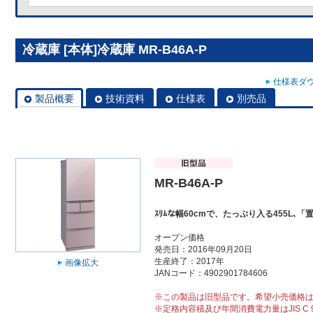
冷蔵庫 [本体]冷蔵庫 MR-B46A-P
仕様表ダウ
製品概要
技術資料
仕様表
別売品
MR-B46A-P
ｽﾘﾑな幅60cmで、たっぷり入る455L､「置け
オープン価格
発売日：2016年09月20日
生産終了：2017年
画像拡大
JANコード：4902901784606
※この製品は旧型品です。希望小売価格
※定格内容積及び年間消費電力量はJIS C 9