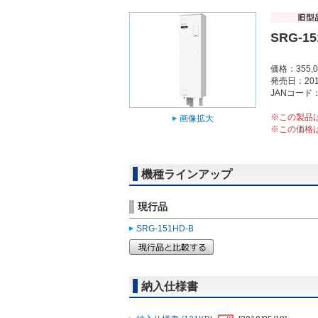
SRG-15
価格：355,
発売日：201
JANコード：4
※この製品
画像拡大
※この価格
機種ラインアップ
現行品
SRG-151HD-B
納入仕様書