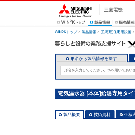
WIN2Kトップ
製品情報
[住宅用]住宅用設備
形名から製品情報を探す
電気温水器 [本体]給湯専用タイプ 
製品概要
技術資料
仕様