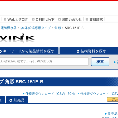
電気温水器
[本体]給湯専用タイプ
角形
SRG-151E-B
キーワードから製品情報を探す
技術資料を探す
角形 SRG-151E-B
仕様表ダウンロード（CSV） 50Hz
仕様表ダウンロード（CSV）
表
別売品
別売品