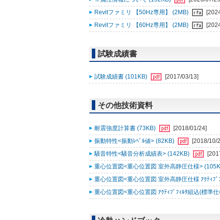
Revitファミリ 【50Hz専用】 (2MB)
[202
Revitファミリ 【60Hz専用】 (2MB)
[202
試験成績書
試験成績書 (101KB)
[2017/03/13]
その他技術資料
耐震強度計算書 (73KB)
[2018/01/24]
振動特性<振動ﾚﾍﾞﾙ値> (82KB)
[2018/10/2
騒音特性<騒音分析成績表> (142KB)
[201
重心位置図<重心位置図 室外高静圧仕様> (105K
重心位置図<重心位置図 室外高静圧仕様 ｱｸﾃｨﾌﾞﾌｨ
重心位置図<重心位置図 ｱｸﾃｨﾌﾞﾌｨﾙﾀ組込(標準仕様)