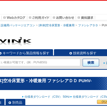
設備用パッケージエアコン
[本体]空冷床置形・冷暖兼用
ファシレアＤＤ
PU
キーワードから製品情報を探す
技術資料を探す
]空冷床置形・冷暖兼用 ファシレアＤＤ PUHV-
仕様表ダウンロード（CSV） 50Hz
仕様表ダウンロード（CSV）
表
別売品