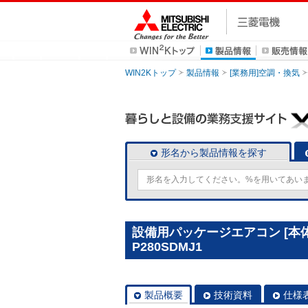
WIN2Kトップ
製品情報
[業務用]空調・換気
形名から製品情報を探す
設備用パッケージエアコン [本体
P280SDMJ1
製品概要
技術資料
仕様