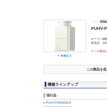
PUHV-
オープン価
発売日：201
※この製品
画像拡大
この製品を使
機種ラインアップ
現行品
PUHV-P280SDMJ3