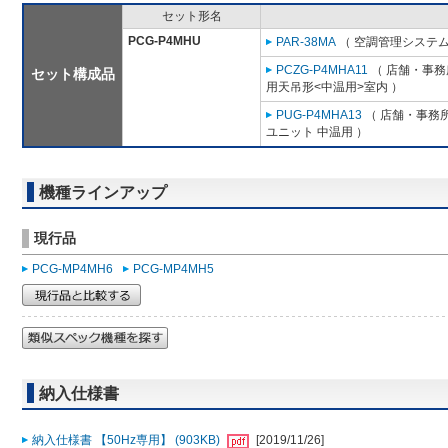
セット形名
PCG-P4MHU
PAR-38MA
（ 空調管理システム
PCZG-P4MHA11
（ 店舗・事務所
セット構成品
用天吊形<中温用>室内 ）
PUG-P4MHA13
（ 店舗・事務所用
ユニット 中温用 ）
機種ラインアップ
現行品
PCG-MP4MH6
PCG-MP4MH5
納入仕様書
納入仕様書 【50Hz専用】 (903KB)
[2019/11/26]