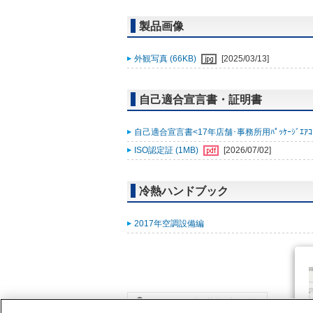
製品画像
外観写真 (66KB)
[2025/03/13]
自己適合宣言書・証明書
自己適合宣言書<17年店舗･事務所用ﾊﾟｯｹｰｼﾞｴｱｺﾝ ｽﾘ
ISO認定証 (1MB)
[2026/07/02]
冷熱ハンドブック
2017年空調設備編