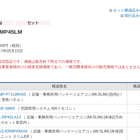
セット構成品を
現行品を
RMP45LM
000円（税別）
7年05月15日
は旧型品です。価格は販売終了時点での価格です。
は事業者様向けの積算見積価格であり、一般消費者様向けの販売価格ではありませ
構成形名
構
MP-P71LWHG5
（ 店舗・事務所用パッケージエアコン(Mr.SLIM) [別売]パ
 塗装パネル ）
AR-38MA
（ 空調管理システム MAリモコン ）
L-RP45LA13
（ 店舗・事務所用パッケージエアコン(Mr.SLIM) [本体]2方向
井カセット形室内 ）
UZ-ERMP45KA4
（ 店舗・事務所用パッケージエアコン(Mr.SLIM) [本体]室
ニット スリムER ）