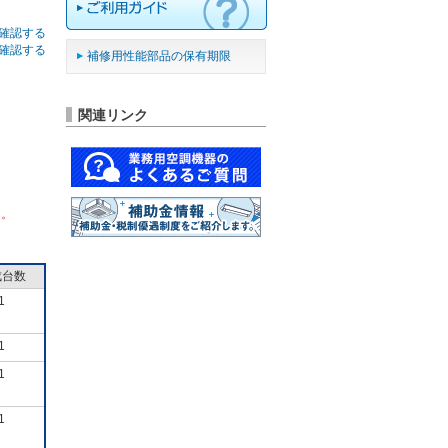
確認する
確認する
補修用性能部品の保有期限
関連リンク
ん。
成台数
1
1
1
1