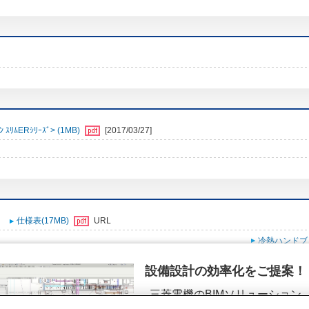
ﾑERｼﾘｰｽﾞ> (1MB)
[2017/03/27]
仕様表(17MB)
URL
冷熱ハンドブ
設備設計の効率化をご提案！
三菱電機のBIMソリューション