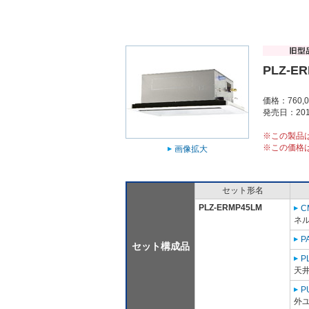
PLZ-E
価格：760,
発売日：201
※この製品
※この価格
画像拡大
セット形名
PLZ-ERMP45LM
C
ネル
P
セット構成品
P
天
P
外ユ