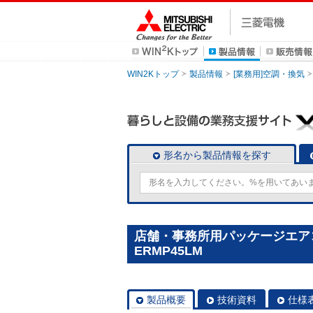
WIN2Kトップ
製品情報
[業務用]空調・換気
形名から製品情報を探す
店舗・事務所用パッケージエアコン(M
ERMP45LM
製品概要
技術資料
仕様