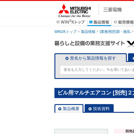
WIN2Kトップ
製品情報
[業務用]空調・換気
形名から製品情報を探す
ビル用マルチエアコン [別売]２方
製品概要
技術資料