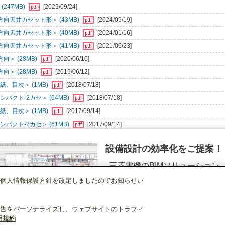
247MB)
[2025/09/24]
向天井カセット形＞ (43MB)
[2024/09/19]
向天井カセット形＞ (40MB)
[2024/01/16]
向天井カセット形＞ (41MB)
[2021/06/23]
＞ (28MB)
[2020/06/10]
＞ (28MB)
[2019/06/12]
、目次＞ (1MB)
[2018/07/18]
クト-2カセ＞ (64MB)
[2018/07/18]
、目次＞ (1MB)
[2017/09/14]
クト-2カセ＞ (61MB)
[2017/09/14]
設備設計の効率化をご提案！
三菱電機のBIMソリューション
（空調.換気.照明）
個人情報保護方針を改定しましたのでお知らせい
ビル用マルチエアコン
[別売]２方向天井カセット形用
パネル
PAC-KW71LW
詳細を見る
告をパーソナライズし、ウェブサイトのトラフィ
用規約