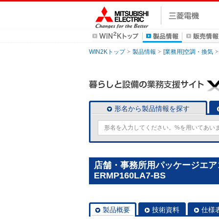
WIN2Kトップ
製品情報
[業務用]空調・換気
形名から製品情報を探す
店舗・事務所用パッケージエアコン(M
ERMP160LA7-BS
製品概要
技術資料
仕様