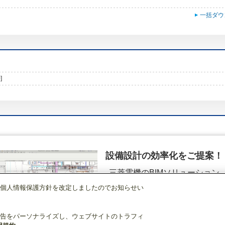
一括ダウ
]
設備設計の効率化をご提案！
三菱電機のBIMソリューション
（空調.換気.照明）
個人情報保護方針を改定しましたのでお知らせい
店舗・事務所用パッケージエアコン(Mr.SLIM)
[本体]室外ユニット
スリムER
詳細を見る
告をパーソナライズし、ウェブサイトのトラフィ