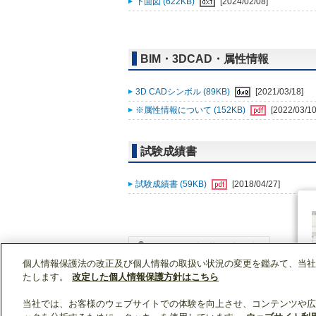
下面図 (622KB)
[2024/02/08]
BIM・3DCAD・属性情報
3D CADシンボル (89KB)
[2021/03/18]
※属性情報について (152KB)
[2022/03/10
試験成績書
試験成績書 (59KB)
[2018/04/27]
個人情報保護法の改正及び個人情報の取扱い状況の変更を鑑みて、当社
WIN2Kトップ
製品情報
[業務用]空調・換気
たします。
改定した個人情報保護方針はこちら
当社では、お客様のウェブサイトでの体験を向上させ、コンテンツや広