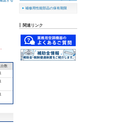
確認する
補修用性能部品の保有期限
関連リンク
ん。
成台数
1
1
1