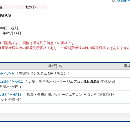
現行品を
4MKV
000円（税別）
8年05月14日
は旧型品です。価格は販売終了時点での価格です。
は事業者様向けの積算見積価格であり、一般消費者様向けの販売価格ではありませ
構成形名
構
AR-40MA
（ 空調管理システム MAリモコン ）
CZG-P4MKA11
（ 店舗・事務所用パッケージエアコン(Mr.SLIM) [本体]天吊
中温用>室内 ）
UG-P4MHA13
（ 店舗・事務所用パッケージエアコン(Mr.SLIM) [本体]室外
ット 中温用 ）