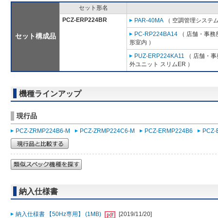
セット形名
PCZ-ERP224BR
PAR-40MA
（ 空調管理システム
PC-RP224BA14
（ 店舗・事務所
セット構成品
形室内 ）
PUZ-ERP224KA11
（ 店舗・事務
外ユニット スリムER ）
機種ラインアップ
現行品
PCZ-ZRMP224B6-M
PCZ-ZRMP224C6-M
PCZ-ERMP224B6
PCZ-
納入仕様書
納入仕様書 【50Hz専用】 (1MB)
[2019/11/20]