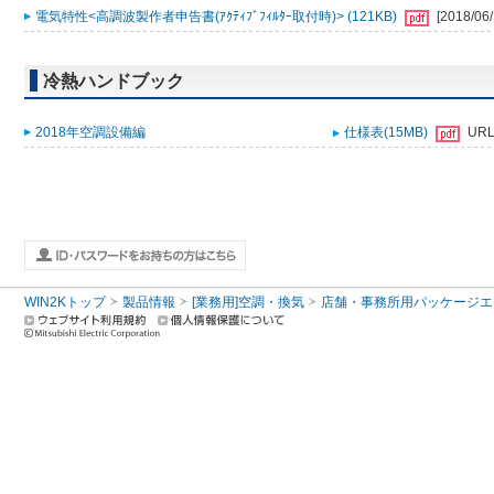
電気特性<高調波製作者申告書(ｱｸﾃｨﾌﾞﾌｨﾙﾀｰ取付時)> (121KB)
[2018/06/
冷熱ハンドブック
2018年空調設備編
仕様表(15MB)
UR
WIN2Kトップ
製品情報
[業務用]空調・換気
店舗・事務所用パッケージエアコン