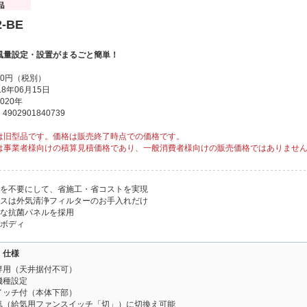
2-BE
風量設定・設置がまるごと簡単！
00円（税別）
8年06月15日
020年
902901840739
は旧型品です。価格は販売終了時点での価格です。
は事業者様向けの積算見積価格であり、一般消費者様向けの販売価格ではありませ
チを不要にして、省施工・省コストを実現
ンスは外気清浄フィルターのお手入れだけ
潔な抗菌パネルを採用
トボディ
・仕様
専用（天井据付不可）
機種設定
イッチ付（本体下部）
気（給気用ファンスイッチ「切」）に切換え可能