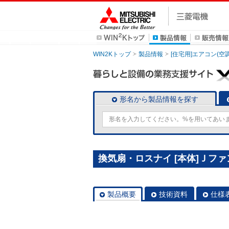
WIN2Kトップ
製品情報
[住宅用]エアコン(空
形名から製品情報を探す
換気扇・ロスナイ [本体]Ｊファン＜
製品概要
技術資料
仕様