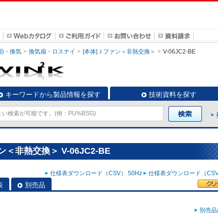
調)・換気
換気扇・ロスナイ
[本体]Ｊファン＜非熱交換＞
V-06JC2-BE
キーワードから製品情報を探す
技術資料を探す
非熱交換＞ V-06JC2-BE
仕様表ダウンロード（CSV） 50Hz
仕様表ダウンロード（CSV）
表
別売品
別売品