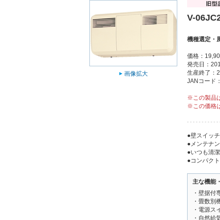
V-06JC
機種選定・
価格：19,9
発売日：201
生産終了：2
画像拡大
JANコード：4
※この製品
※この価格
●壁スイッ
●メンテナ
●いつも清
●コンパク
主な機能
・壁据付
・畳数別
・電源ス
・自然給