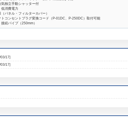
給気独立手動シャッター付
、低消費電力
様（パネル・フィルターカバー）
トコンセントプラグ変換コード（P-01DC、P-250DC）取付可能
接続パイプ（250mm）
/03/17]
/03/17]