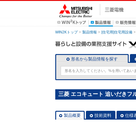
WIN2Kトップ
製品情報
[住宅用]住宅用設備
形名から製品情報を探す
三菱 エコキュート 追いだきフルオー
製品概要
技術資料
仕様