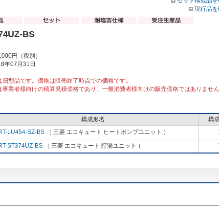
セット構成品を
現行品を
74UZ-BS
0,000円（税別）
8年07月31日
は旧型品です。価格は販売終了時点での価格です。
は事業者様向けの積算見積価格であり、一般消費者様向けの販売価格ではありませ
構成形名
構
RT-LU454-SZ-BS
（ 三菱 エコキュート ヒートポンプユニット ）
RT-ST374UZ-BS
（ 三菱 エコキュート 貯湯ユニット ）