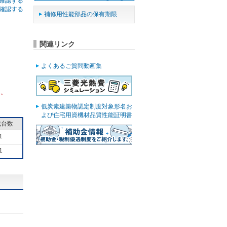
確認する
確認する
補修用性能部品の保有期限
関連リンク
よくあるご質問動画集
ん。
低炭素建築物認定制度対象形名お
よび住宅用資機材品質性能証明書
成台数
1
1