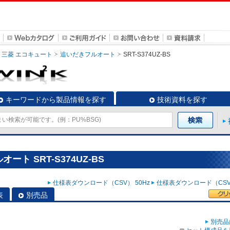
三菱 エコキュート
追いだきフルオート
SRT-S374UZ-BS
キーワードから製品情報を探す
技術資料を探す
ト SRT-S374UZ-BS
仕様表ダウンロード（CSV） 50Hz
仕様表ダウンロード（CSV）
表
別売品
別売品