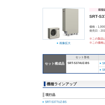
SRT-S3
価格：1,00
発売日：201
※この製品
※この価格
画像拡大
セット形名
SRT-S374UZ-BS
セット構成品
S
S
機種ラインアップ
現行品
SRT-S377UZ-BS