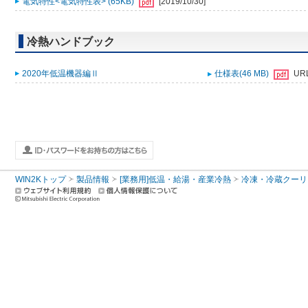
電気特性<電気特性表> (65KB)
[2019/10/30]
冷熱ハンドブック
2020年低温機器編Ⅱ
仕様表(46 MB)
UR
WIN2Kトップ
製品情報
[業務用]低温・給湯・産業冷熱
冷凍・冷蔵クーリ