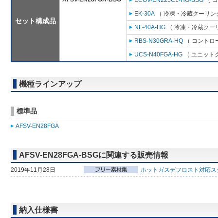
ECOV-EN225C1-HG-BSG
（ 
EK-30A
（ 冷凍・冷蔵クーリング
セット構成品
NF-40A-HG
（ 冷凍・冷蔵クーリ
RBS-N30GRA-HQ
（ コントロ
UCS-N40FGA-HG
（ ユニットク
機種ラインアップ
標準品
AFSV-EN28FGA
AFSV-EN28FGA-BSGに関連する販売情報
2019年11月28日
ホットガスデフロスト対応ス
納入仕様書