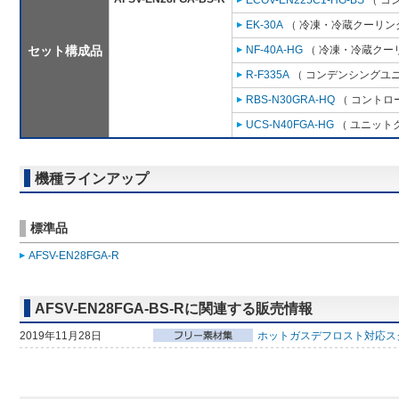
ECOV-EN225C1-HG-BS
（ コ
EK-30A
（ 冷凍・冷蔵クーリング
セット構成品
NF-40A-HG
（ 冷凍・冷蔵クーリ
R-F335A
（ コンデンシングユニ
RBS-N30GRA-HQ
（ コントロ
UCS-N40FGA-HG
（ ユニットク
機種ラインアップ
標準品
AFSV-EN28FGA-R
AFSV-EN28FGA-BS-Rに関連する販売情報
2019年11月28日
ホットガスデフロスト対応ス