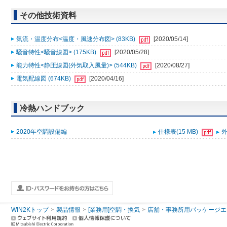
その他技術資料
気流・温度分布<温度・風速分布図> (83KB)
[2020/05/14]
騒音特性<騒音線図> (175KB)
[2020/05/28]
能力特性<静圧線図(外気取入風量)> (544KB)
[2020/08/27]
電気配線図 (674KB)
[2020/04/16]
冷熱ハンドブック
2020年空調設備編
仕様表(15 MB)
外
WIN2Kトップ
製品情報
[業務用]空調・換気
店舗・事務所用パッケージエアコン