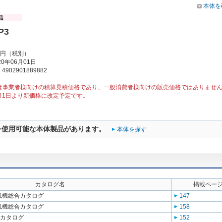
本体を
P3
00円（税別）
0年06月01日
902901889882
は事業者様向けの積算見積価格であり、一般消費者様向けの販売価格ではありませ
1月1日より新価格に改定予定です。
を使用可能な本体製品があります。
本体を探す
カタログ名
掲載ペー
送風機総合カタログ
147
送風機総合カタログ
158
合カタログ
152