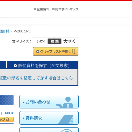
他部材
P-20CSP3
販促資料を探す（全文検索）
複数の形名を指定して探す場合はこちら
 60Hz