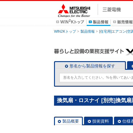
WIN2Kトップ
製品情報
[住宅用]エアコン(空
形名から製品情報を探す
換気扇・ロスナイ [別売]換気扇
製品概要
技術資料
仕様