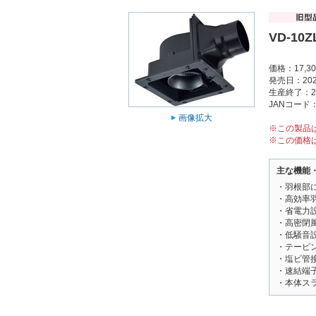
VD-10Z
価格：17,3
発売日：202
生産終了：2
JANコード：4
画像拡大
※この製品
※この価格
主な機能
・羽根部
・高効率
・省電力
・高密閉
・低騒音
・テーピ
・塩ビ管
・速結端
・本体ス