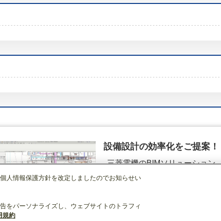
設備設計の効率化をご提案！
三菱電機のBIMソリューション
（空調.換気.照明）
個人情報保護方針を改定しましたのでお知らせい
調)・換気
換気扇・ロスナイ
[本体]ダクト用換気扇
天井埋込形
VD-10ZLC12
詳細を見る
告をパーソナライズし、ウェブサイトのトラフィ
用規約