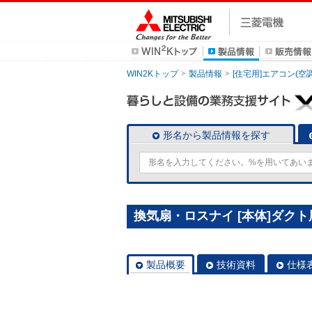
WIN2Kトップ
製品情報
[住宅用]エアコン(空
形名から製品情報を探す
換気扇・ロスナイ [本体]ダクト用換
製品概要
技術資料
仕様