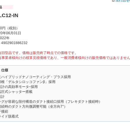
現行品を
LC12-IN
00円（税別）
0年06月01日
022年
902901886232
は旧型品です。価格は販売終了時点での価格です。
は事業者様向けの積算見積価格であり、一般消費者様向けの販売価格ではありませ
・仕様
にハイブリッドナノコーティング・プラス採用
羽根「デルタシロッコファンβ」採用
設計の高効率モータｰ採用
風圧式シャッター搭載
設計
ングが容易な段付構造のダクト接続口採用（フレキダクト接続時）
接続時のダクト方向微調整可能（全方向7°）
子接続
ライド脱着式