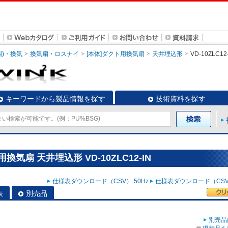
調)・換気
換気扇・ロスナイ
[本体]ダクト用換気扇
天井埋込形
VD-10ZLC12
キーワードから製品情報を探す
技術資料を探す
気扇 天井埋込形 VD-10ZLC12-IN
仕様表ダウンロード（CSV） 50Hz
仕様表ダウンロード（CSV）
表
別売品
別売品