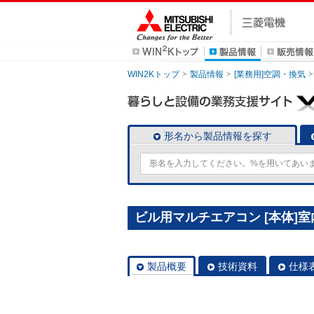
WIN2Kトップ
製品情報
[業務用]空調・換気
形名から製品情報を探す
ビル用マルチエアコン [本体]室内
製品概要
技術資料
仕様