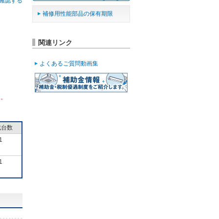
確認する
補修用性能部品の保有期限
関連リンク
よくあるご質問動画集
ん。
成台数
1
1