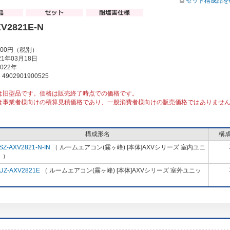
セット構成品を
V2821E-N
000円（税別）
1年03月18日
022年
902901900525
は旧型品です。価格は販売終了時点での価格です。
は事業者様向けの積算見積価格であり、一般消費者様向けの販売価格ではありませ
構成形名
構
SZ-AXV2821-N-IN
（ ルームエアコン(霧ヶ峰) [本体]AXVシリーズ 室内ユニ
 ）
UZ-AXV2821E
（ ルームエアコン(霧ヶ峰) [本体]AXVシリーズ 室外ユニッ
）