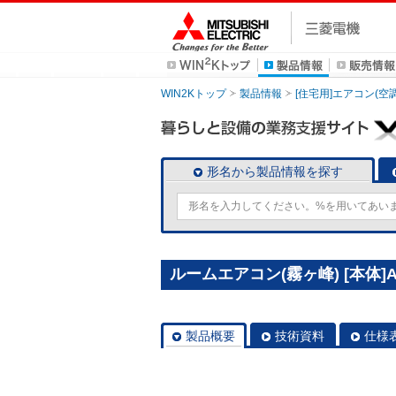
WIN2Kトップ
製品情報
[住宅用]エアコン(空
形名から製品情報を探す
ルームエアコン(霧ヶ峰) [本体]AX
製品概要
技術資料
仕様