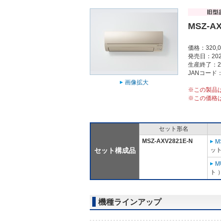
MSZ-AX
価格：320,
発売日：202
生産終了：2
JANコード：4
画像拡大
※この製品
※この価格
セット形名
MSZ-AXV2821E-N
M
セット構成品
ット
M
ト 
機種ラインアップ