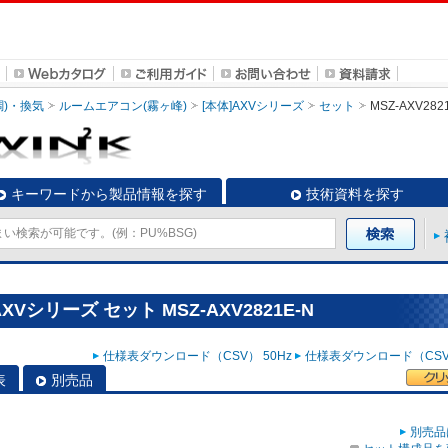
調)・換気
ルームエアコン(霧ヶ峰)
[本体]AXVシリーズ
セット
MSZ-AXV282
キーワードから製品情報を探す
技術資料を探す
Vシリーズ セット MSZ-AXV2821E-N
仕様表ダウンロード（CSV） 50Hz
仕様表ダウンロード（CSV）
表
別売品
別売品