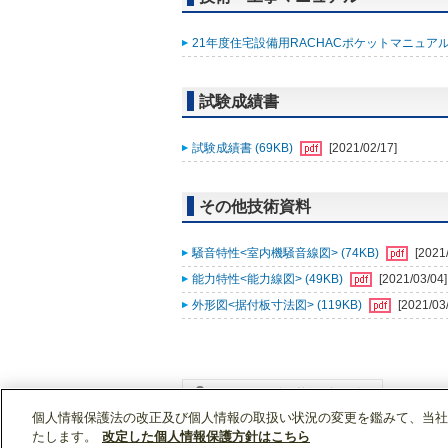
21年度住宅設備用RACHACポケットマニュアル改
試験成績書
試験成績書 (69KB)
[2021/02/17]
その他技術資料
騒音特性<室内機騒音線図> (74KB)
[2021
能力特性<能力線図> (49KB)
[2021/03/04]
外形図<据付板寸法図> (119KB)
[2021/03
個人情報保護法の改正及び個人情報の取扱い状況の変更を鑑みて、当社
WIN2Kトップ
製品情報
[住宅用]エアコン(空
たします。
改定した個人情報保護方針はこちら