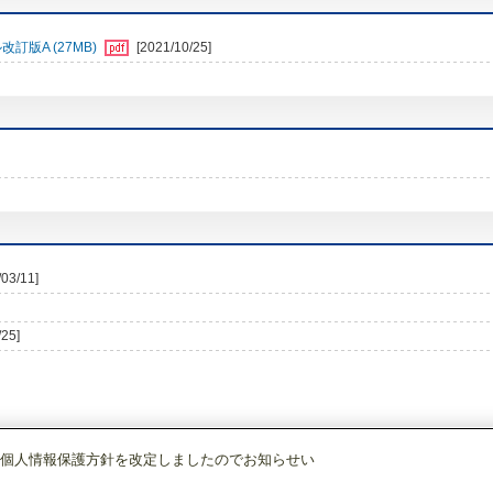
訂版A (27MB)
[2021/10/25]
/03/11]
/25]
個人情報保護方針を改定しましたのでお知らせい
調)・換気
ルームエアコン(霧ヶ峰)
[本体]AXVシリーズ
室内ユニット
MSZ-AX