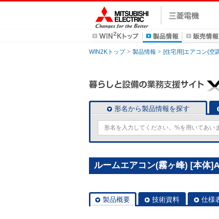
WIN2Kトップ
製品情報
[住宅用]エアコン(空
形名から製品情報を探す
ルームエアコン(霧ヶ峰) [本体]AX
製品概要
技術資料
仕様