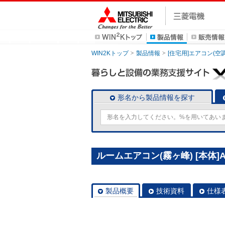
WIN2Kトップ
製品情報
[住宅用]エアコン(空
形名から製品情報を探す
ルームエアコン(霧ヶ峰) [本体]AX
製品概要
技術資料
仕様