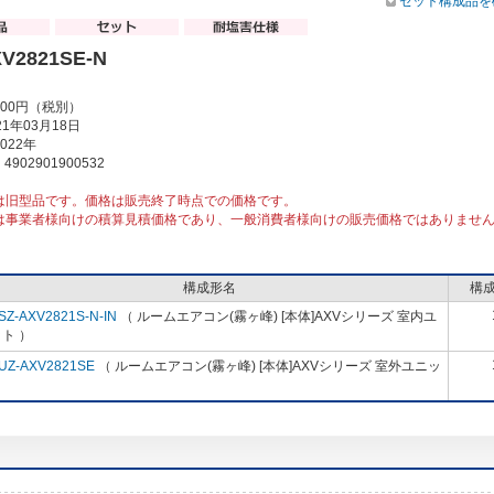
セット構成品を
V2821SE-N
000円（税別）
1年03月18日
022年
902901900532
は旧型品です。価格は販売終了時点での価格です。
は事業者様向けの積算見積価格であり、一般消費者様向けの販売価格ではありませ
構成形名
構
SZ-AXV2821S-N-IN
（ ルームエアコン(霧ヶ峰) [本体]AXVシリーズ 室内ユ
ト ）
UZ-AXV2821SE
（ ルームエアコン(霧ヶ峰) [本体]AXVシリーズ 室外ユニッ
）