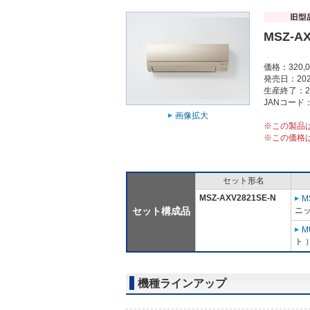
MSZ-AX
価格：320,
発売日：202
生産終了：2
JANコード：4
画像拡大
※この製品
※この価格
セット形名
MSZ-AXV2821SE-N
M
セット構成品
ニッ
M
ト 
機種ラインアップ