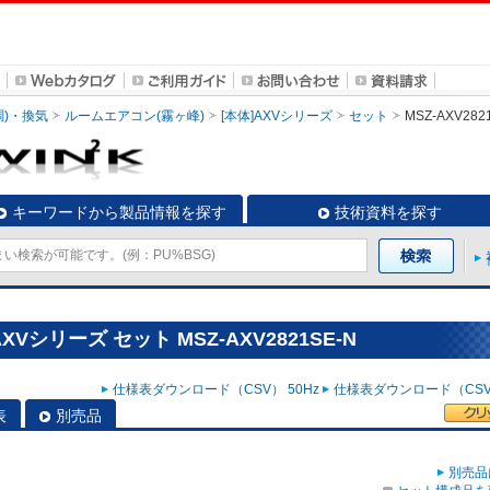
調)・換気
ルームエアコン(霧ヶ峰)
[本体]AXVシリーズ
セット
MSZ-AXV282
キーワードから製品情報を探す
技術資料を探す
Vシリーズ セット MSZ-AXV2821SE-N
仕様表ダウンロード（CSV） 50Hz
仕様表ダウンロード（CSV）
表
別売品
別売品