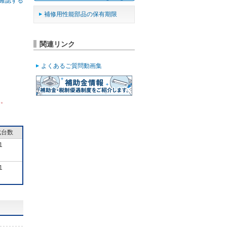
確認する
補修用性能部品の保有期限
関連リンク
よくあるご質問動画集
ん。
成台数
1
1