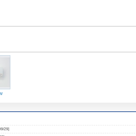
-W
09/29]