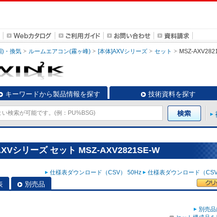
調)・換気
ルームエアコン(霧ヶ峰)
[本体]AXVシリーズ
セット
MSZ-AXV282
キーワードから製品情報を探す
技術資料を探す
Vシリーズ セット MSZ-AXV2821SE-W
仕様表ダウンロード（CSV） 50Hz
仕様表ダウンロード（CSV）
表
別売品
別売品