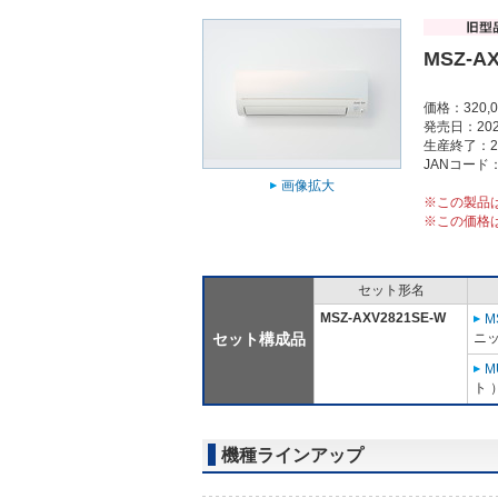
MSZ-A
価格：320,
発売日：202
生産終了：2
JANコード：4
画像拡大
※この製品
※この価格
セット形名
MSZ-AXV2821SE-W
M
セット構成品
ニッ
M
ト 
機種ラインアップ