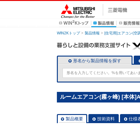
WIN2Kトップ
製品情報
[住宅用]エアコン(空
形名から製品情報を探す
ルームエアコン(霧ヶ峰) [本体]AX
製品概要
技術資料
仕様