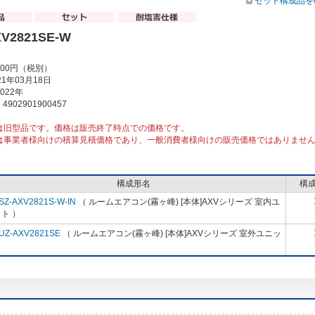
セット構成品を
XV2821SE-W
000円（税別）
1年03月18日
022年
902901900457
は旧型品です。価格は販売終了時点での価格です。
は事業者様向けの積算見積価格であり、一般消費者様向けの販売価格ではありませ
構成形名
構
SZ-AXV2821S-W-IN
（ ルームエアコン(霧ヶ峰) [本体]AXVシリーズ 室内ユ
ト ）
UZ-AXV2821SE
（ ルームエアコン(霧ヶ峰) [本体]AXVシリーズ 室外ユニッ
）