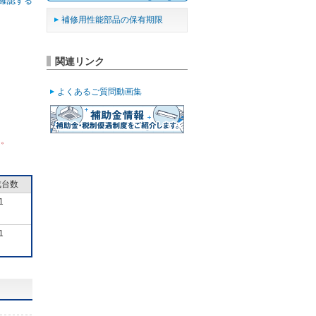
確認する
補修用性能部品の保有期限
関連リンク
よくあるご質問動画集
ん。
成台数
1
1