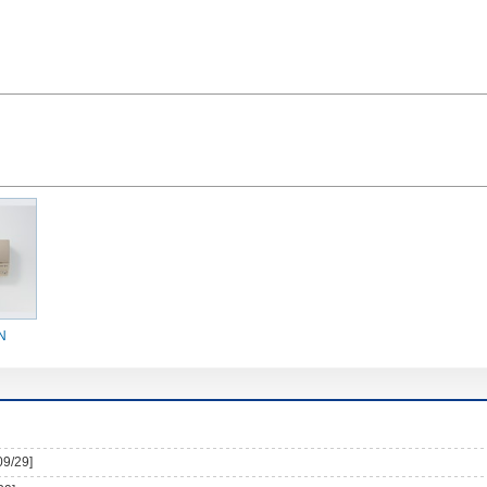
N
09/29]