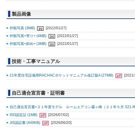
製品画像
外観写真 (3MB)
[2022/01/27]
外観写真<寄り> (4MB)
[2022/01/27]
外観写真<斜め> (3MB)
[2022/01/27]
技術・工事マニュアル
21年度住宅設備用RACHACポケットマニュアル改訂版A (27MB)
[2021/
自己適合宣言書・証明書
自己適合宣言書<２１年度モデル ルームエアコン霧ヶ峰（２１年５月 S21-R001
ISO認定証 (1MB)
[2026/07/02]
JIS認証書 (449KB)
[2026/06/20]