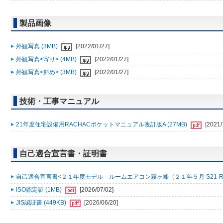
製品画像
外観写真 (3MB)
[2022/01/27]
外観写真<寄り> (4MB)
[2022/01/27]
外観写真<斜め> (3MB)
[2022/01/27]
技術・工事マニュアル
21年度住宅設備用RACHACポケットマニュアル改訂版A (27MB)
[2021/
自己適合宣言書・証明書
自己適合宣言書<２１年度モデル ルームエアコン霧ヶ峰（２１年５月 S21-R001
ISO認定証 (1MB)
[2026/07/02]
JIS認証書 (449KB)
[2026/06/20]