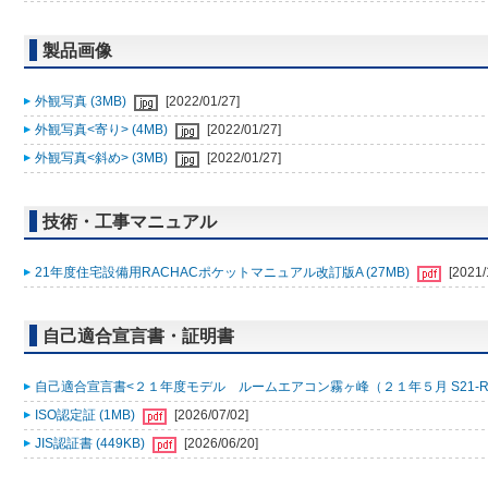
製品画像
外観写真 (3MB)
[2022/01/27]
外観写真<寄り> (4MB)
[2022/01/27]
外観写真<斜め> (3MB)
[2022/01/27]
技術・工事マニュアル
21年度住宅設備用RACHACポケットマニュアル改訂版A (27MB)
[2021/
自己適合宣言書・証明書
自己適合宣言書<２１年度モデル ルームエアコン霧ヶ峰（２１年５月 S21-R001
ISO認定証 (1MB)
[2026/07/02]
JIS認証書 (449KB)
[2026/06/20]