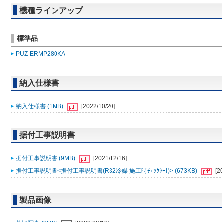
機種ラインアップ
標準品
PUZ-ERMP280KA
納入仕様書
納入仕様書 (1MB)
[2022/10/20]
据付工事説明書
据付工事説明書 (9MB)
[2021/12/16]
据付工事説明書<据付工事説明書(R32冷媒 施工時ﾁｪｯｸｼｰﾄ)> (673KB)
[2
製品画像