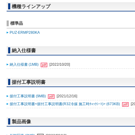
機種ラインアップ
標準品
PUZ-ERMP280KA
納入仕様書
納入仕様書 (1MB)
[2022/10/20]
据付工事説明書
据付工事説明書 (9MB)
[2021/12/16]
据付工事説明書<据付工事説明書(R32冷媒 施工時ﾁｪｯｸｼｰﾄ)> (673KB)
[2
製品画像