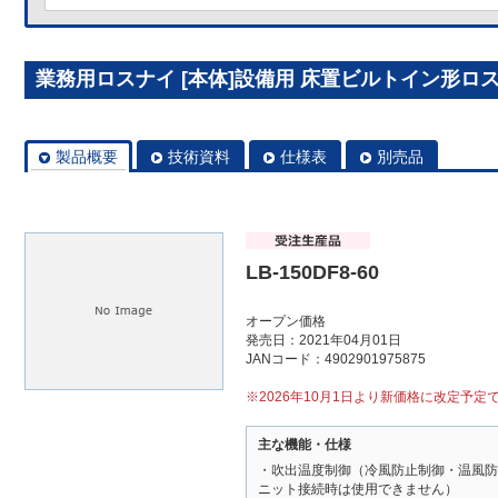
業務用ロスナイ [本体]設備用 床置ビルトイン形ロスナイ 
製品概要
技術資料
仕様表
別売品
LB-150DF8-60
オープン価格
発売日：2021年04月01日
JANコード：4902901975875
※2026年10月1日より新価格に改定予定
主な機能・仕様
・吹出温度制御（冷風防止制御・温風防
ニット接続時は使用できません）