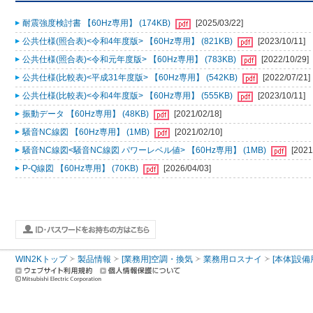
耐震強度検討書 【60Hz専用】 (174KB)
[2025/03/22]
公共仕様(照合表)<令和4年度版> 【60Hz専用】 (821KB)
[2023/10/11]
公共仕様(照合表)<令和元年度版> 【60Hz専用】 (783KB)
[2022/10/29]
公共仕様(比較表)<平成31年度版> 【60Hz専用】 (542KB)
[2022/07/21]
公共仕様(比較表)<令和4年度版> 【60Hz専用】 (555KB)
[2023/10/11]
振動データ 【60Hz専用】 (48KB)
[2021/02/18]
騒音NC線図 【60Hz専用】 (1MB)
[2021/02/10]
騒音NC線図<騒音NC線図 パワーレベル値> 【60Hz専用】 (1MB)
[2021
P-Q線図 【60Hz専用】 (70KB)
[2026/04/03]
WIN2Kトップ
製品情報
[業務用]空調・換気
業務用ロスナイ
[本体]設備