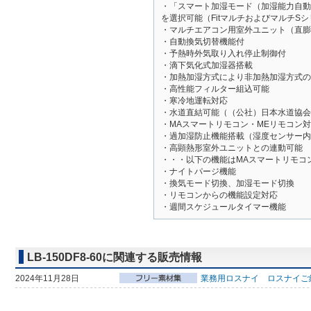
・「スマート加湿モード（加湿能力自動
を選択可能（FitマルチおよびマルチS
・マルチエアコン用室外ユニット（直膨
・自動換気切替機能付
・予熱時外気取り入れ停止制御付
・滴下気化式加湿器搭載
・加熱加湿方式により非加熱加湿方式の
・高性能フィルター組込可能
・寒冷地運転対応
・水道直結可能（（公社）日本水道協会
・MAスマートリモコン・MEリモコン
・過加湿防止機能搭載（湿度センサー内
・高顕熱形室外ユニットとの連動可能
・・・以下の機能はMAスマートリモコン
・ナイトパージ機能
・換気モード切換、加湿モード切換
・リモコンからの機能設定対応
・週間スケジュールタイマー機能
LB-150DF8-60に関連する販売情報
2024年11月28日
業務用ロスナイ ロスナイご