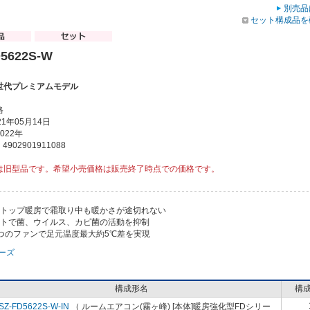
別売品
セット構成品を
5622S-W
世代プレミアムモデル
格
1年05月14日
022年
902901911088
は旧型品です。希望小売価格は販売終了時点での価格です。
ストップ暖房で霜取り中も暖かさが途切れない
ストで菌、ウイルス、カビ菌の活動を抑制
2つのファンで足元温度最大約5℃差を実現
リーズ
構成形名
構
SZ-FD5622S-W-IN
（ ルームエアコン(霧ヶ峰) [本体]暖房強化型FDシリー