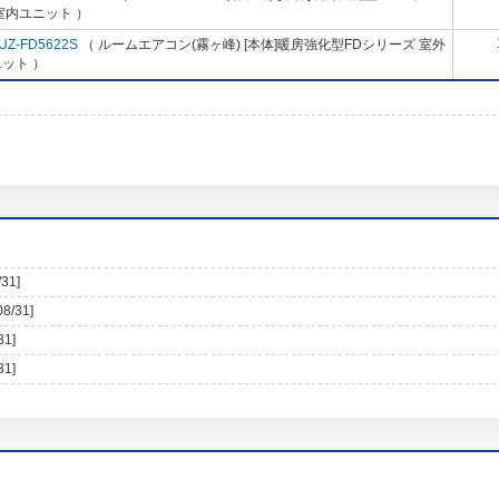
室内ユニット ）
UZ-FD5622S
（ ルームエアコン(霧ヶ峰) [本体]暖房強化型FDシリーズ 室外
ット ）
/31]
08/31]
31]
31]