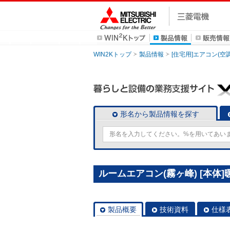
WIN2Kトップ
製品情報
[住宅用]エアコン(空
形名から製品情報を探す
ルームエアコン(霧ヶ峰) [本体]暖
製品概要
技術資料
仕様