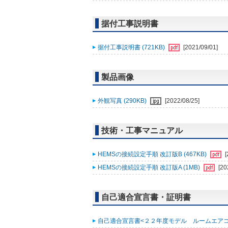
据付工事説明書
据付工事説明書 (721KB)
[2021/09/01]
製品画像
外観写真 (290KB)
[2022/08/25]
技術・工事マニュアル
HEMSの接続設定手順 改訂版B (467KB)
[
HEMSの接続設定手順 改訂版A (1MB)
[20
自己適合宣言書・証明書
自己適合宣言書<２２年度モデル ルームエアコン霧ヶ