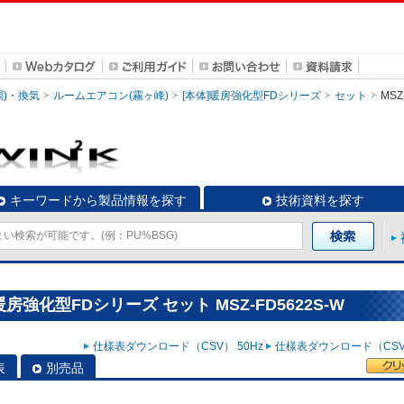
調)・換気
ルームエアコン(霧ヶ峰)
[本体]暖房強化型FDシリーズ
セット
MSZ
キーワードから製品情報を探す
技術資料を探す
房強化型FDシリーズ セット MSZ-FD5622S-W
仕様表ダウンロード（CSV） 50Hz
仕様表ダウンロード（CSV）
表
別売品