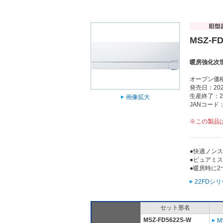
MSZ-FD
暖房強化次
オープン価
発売日：202
生産終了：2
画像拡大
JANコード：4
※この製品
●快適ノン
●ピュアミ
●暖房時に
22FDシ
セット形名
MSZ-FD5622S-W
M