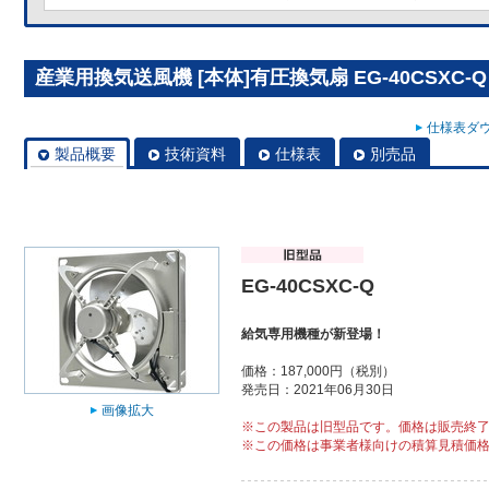
産業用換気送風機 [本体]有圧換気扇 EG-40CSXC-Q
仕様表ダウ
製品概要
技術資料
仕様表
別売品
EG-40CSXC-Q
給気専用機種が新登場！
価格：187,000円（税別）
発売日：2021年06月30日
画像拡大
※この製品は旧型品です。価格は販売終
※この価格は事業者様向けの積算見積価