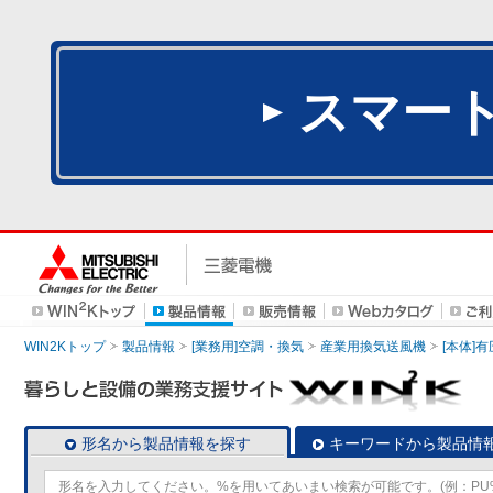
スマー
WIN2Kトップ
製品情報
[業務用]空調・換気
産業用換気送風機
[本体]
形名から製品情報を探す
キーワードから製品情