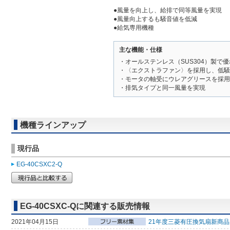
●風量を向上し、給排で同等風量を実現
●風量向上するも騒音値を低減
●給気専用機種
主な機能・仕様
・オールステンレス（SUS304）製
・〈エクストラファン〉を採用し、低騒
・モータの軸受にウレアグリースを採用
・排気タイプと同一風量を実現
機種ラインアップ
現行品
EG-40CSXC2-Q
EG-40CSXC-Qに関連する販売情報
2021年04月15日
21年度三菱有圧換気扇新商品