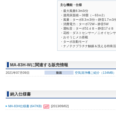
主な機能・仕様
・最大風量8.3m3/分
・適用床面積～38畳（～63ｍ2）
・風量：ターボ8.3ｍ3/分～静音1.7ｍ3/
・消費電力：ターボ72W～静音5W
・運転音：ターボ51ｄＢ～静音17ｄＢ
・花粉・ダストセンサー／ニオイセンサ
・おそうじメカ搭載
・ターボ自動モード
・ナノテクプラチナ触媒＆洗える特殊活
MA-83H-Wに関連する販売情報
2021年07月09日
空気清浄機ご紹介（134MB
納入仕様書
MA-83H仕様書 (647KB)
[2013/09/02]