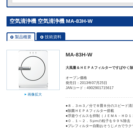
空気清浄機 空気清浄機 MA-83H-W
製品概要
技術資料
MA-83H-W
大風量＆ＨＥＰＡフィルターですばやく
オープン価格
発売日：2013年07月25日
JANコード：4902901715617
画像拡大
●８．３ｍ３／分で８畳８分のスピード清
●除菌ＨＥＰＡフィルター搭載
●浮遊ウイルスを抑制（ＪＥＭＡ－ＨＤ１
●０．１～２．５μｍの粒子を９９％除去
●プレフィルター自動おそうじメカでラク