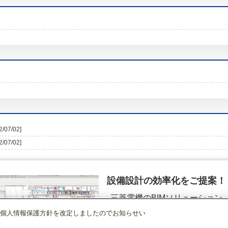
2/07/02]
2/07/02]
設備設計の効率化をご提案！
三菱電機のBIMソリューション
（空調.換気.照明）
個人情報保護方針を改定しましたのでお知らせい
産業用換気送風機
[本体]有圧換気扇
EF-35UDT2