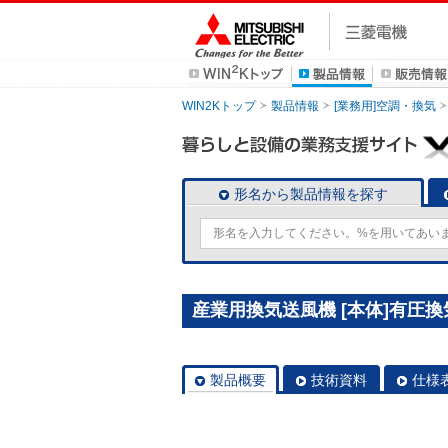
WIN2Kトップ
製品情報
[業務用]空調・換気
形名から製品情報を探す
産業用換気送風機 [本体]有圧換気扇
製品概要
技術資料
仕様