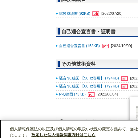
試験成績書 (92KB)
[2022/07/20]
自己適合宣言書・証明書
自己適合宣言書 (158KB)
[2024/10/09]
その他技術資料
騒音NC線図 【50Hz専用】 (794KB)
[202
騒音NC線図 【60Hz専用】 (797KB)
[202
P-Q線図 (73KB)
[2022/06/04]
個人情報保護法の改正及び個人情報の取扱い状況の変更を鑑みて、当社
WIN2Kトップ
製品情報
[業務用]空調・換気
たします。
改定した個人情報保護方針はこちら