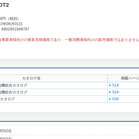
DT2
00円（税別）
2年06月01日
902901948787
は事業者様向けの積算見積価格であり、一般消費者様向けの販売価格ではありませ
カタログ名
掲載ペー
送風機総合カタログ
514
送風機総合カタログ
524
合カタログ
536
/03/24]