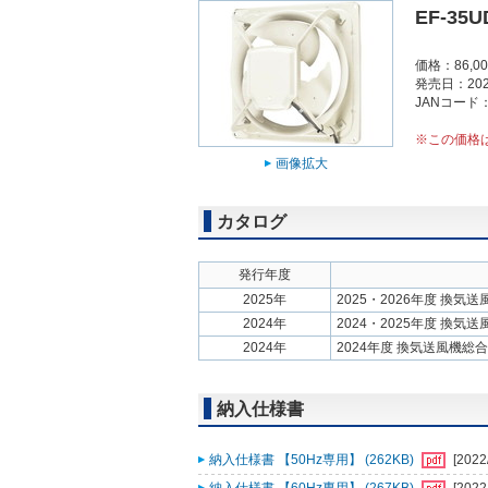
EF-35U
価格：86,0
発売日：202
JANコード：4
※この価格
画像拡大
カタログ
発行年度
2025年
2025・2026年度 換気
2024年
2024・2025年度 換気
2024年
2024年度 換気送風機総
納入仕様書
納入仕様書 【50Hz専用】 (262KB)
[2022