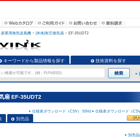
産業用換気送風機
[本体]有圧換気扇
EF-35UDT2
キーワードから製品情報を探す
技術資料を探す
 EF-35UDT2
仕様表ダウンロード（CSV） 50Hz
仕様表ダウンロード（CSV）
表
別売品
別売品