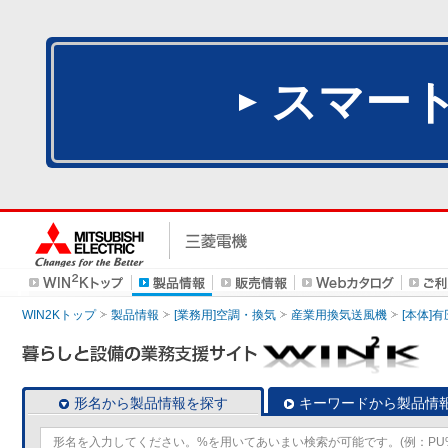
スマー
WIN2Kトップ
製品情報
[業務用]空調・換気
産業用換気送風機
[本体]
形名から製品情報を探す
キーワードから製品情