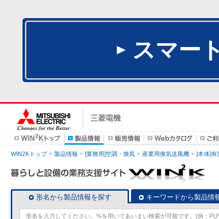
スマー
WIN2Kトップ
製品情報
[業務用]空調・換気
産業用換気送風機
[本体]
形名から製品情報を探す
キーワードから製品情