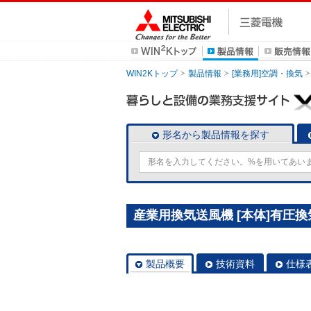
WIN2Kトップ
製品情報
[業務用]空調・換気
形名から製品情報を探す
産業用換気送風機 [本体]有圧換気扇
製品概要
技術資料
仕様