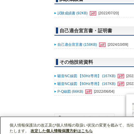
試験成績書 (92KB)
[2022/07/20]
自己適合宣言書・証明書
自己適合宣言書 (158KB)
[2024/10/09]
その他技術資料
騒音NC線図 【50Hz専用】 (167KB)
[202
騒音NC線図 【60Hz専用】 (167KB)
[202
P-Q線図 (66KB)
[2022/06/04]
個人情報保護法の改正及び個人情報の取扱い状況の変更を鑑みて、当社
WIN2Kトップ
製品情報
[業務用]空調・換気
たします。
改定した個人情報保護方針はこちら