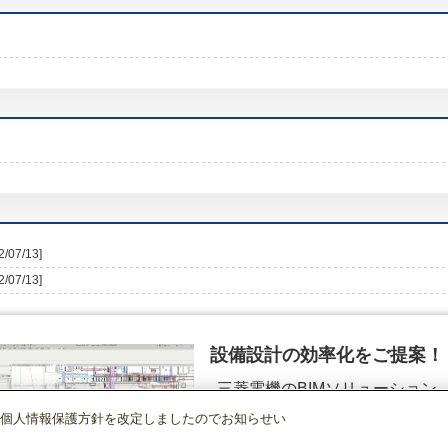
2/07/13]
2/07/13]
設備設計の効率化をご提案！
三菱電機のBIMソリューション
（空調.換気.照明）
個人情報保護方針を改定しましたのでお知らせい
産業用換気送風機
[本体]有圧換気扇
EFG-40KDSB2