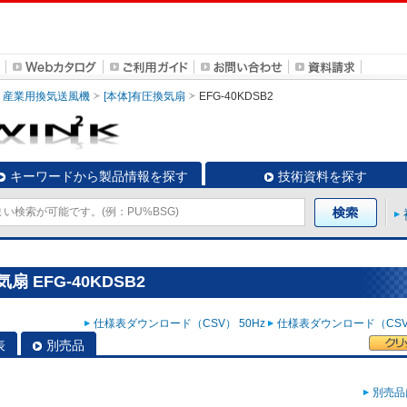
産業用換気送風機
[本体]有圧換気扇
EFG-40KDSB2
キーワードから製品情報を探す
技術資料を探す
 EFG-40KDSB2
仕様表ダウンロード（CSV） 50Hz
仕様表ダウンロード（CSV）
表
別売品
別売品