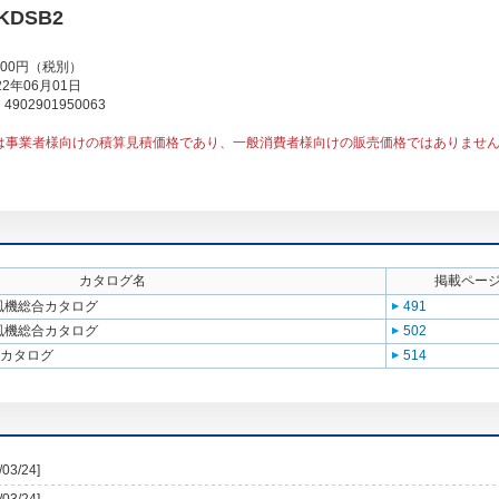
0KDSB2
000円（税別）
2年06月01日
902901950063
は事業者様向けの積算見積価格であり、一般消費者様向けの販売価格ではありませ
カタログ名
掲載ペー
送風機総合カタログ
491
送風機総合カタログ
502
合カタログ
514
/03/24]