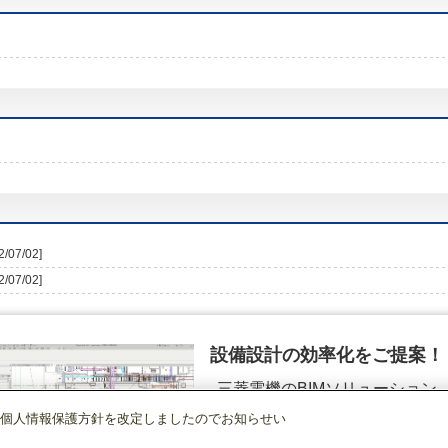
2/07/02]
2/07/02]
設備設計の効率化をご提案！
三菱電機のBIMソリューション
（空調.換気.照明）
個人情報保護方針を改定しましたのでお知らせい
産業用換気送風機
[本体]有圧換気扇
EG-40CSXC2