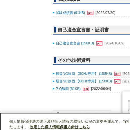
試験成績書 (91KB)
[2022/07/20]
自己適合宣言書・証明書
自己適合宣言書 (158KB)
[2024/10/09]
その他技術資料
騒音NC線図 【50Hz専用】 (158KB)
[202
騒音NC線図 【60Hz専用】 (158KB)
[202
P-Q線図 (61KB)
[2022/06/04]
個人情報保護法の改正及び個人情報の取扱い状況の変更を鑑みて、当社
WIN2Kトップ
製品情報
[業務用]空調・換気
たします。
改定した個人情報保護方針はこちら