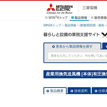
WIN2Kトップ
製品情報
[業務用]空調・換気
形名から製品情報を探す
産業用換気送風機 [本体]有圧換気扇
製品概要
技術資料
仕様