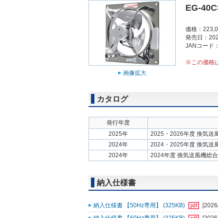
EG-40
価格：223,
発売日：202
JANコード：4
※この価格
画像拡大
カタログ
発行年度
2025年
2025・2026年度 換気
2024年
2024・2025年度 換気
2024年
2024年度 換気送風機総
納入仕様書
納入仕様書 【50Hz専用】 (325KB)
[2026