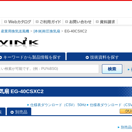
産業用換気送風機
[本体]有圧換気扇
EG-40CSXC2
キーワードから製品情報を探す
技術資料を探す
 EG-40CSXC2
仕様表ダウンロード（CSV） 50Hz
仕様表ダウンロード（CSV）
表
別売品
別売品