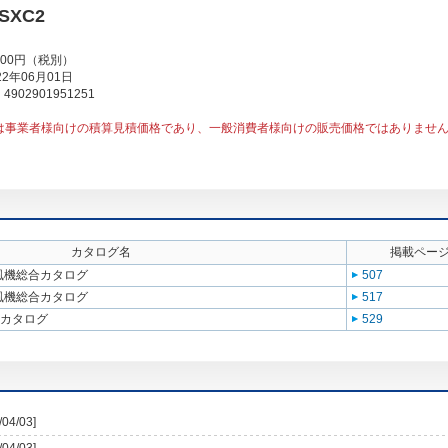
CSXC2
000円（税別）
2年06月01日
902901951251
は事業者様向けの積算見積価格であり、一般消費者様向けの販売価格ではありませ
カタログ名
掲載ペー
送風機総合カタログ
507
送風機総合カタログ
517
合カタログ
529
/04/03]