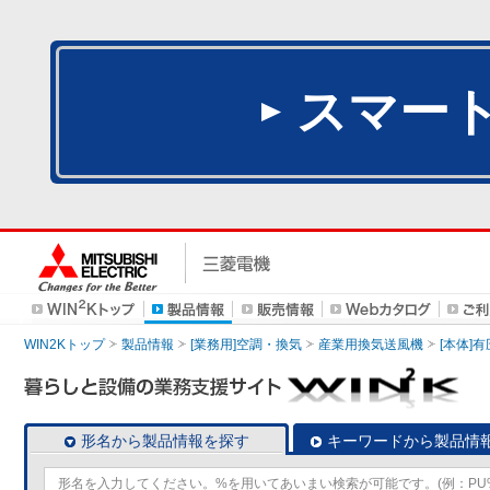
スマー
WIN2Kトップ
製品情報
[業務用]空調・換気
産業用換気送風機
[本体]
形名から製品情報を探す
キーワードから製品情