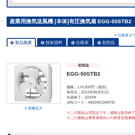
産業用換気送風機 [本体]有圧換気扇 EGG-50STB2
仕様表ダウ
製品概要
技術資料
仕様表
別売品
EGG-50STB2
価格：174,000円（税別）
発売日：2022年06月01日
生産終了：2024年
JANコード：4902901949791
画像拡大
※この製品は旧型品です。価格は販売終
※この価格は事業者様向けの積算見積価