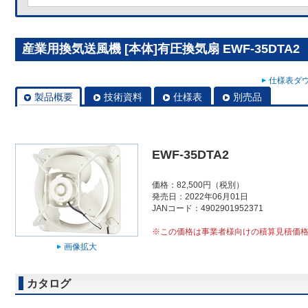
産業用換気送風機 [本体]有圧換気扇 EWF-35DTA2
仕様表ダウ
製品概要
技術資料
仕様表
別売品
EWF-35DTA2
価格：82,500円（税別）
発売日：2022年06月01日
JANコード：4902901952371
※この価格は事業者様向けの積算見積価
画像拡大
カタログ