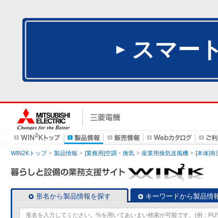
スマー
WIN2Kトップ
製品情報
[業務用]空調・換気
産業用換気送風機
[本体]
形名から製品情報を探す
キーワードから製品情