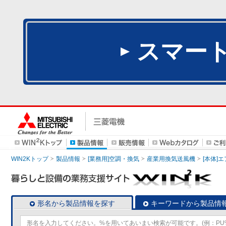
スマー
WIN2Kトップ
製品情報
[業務用]空調・換気
産業用換気送風機
[本体]
形名から製品情報を探す
キーワードから製品情