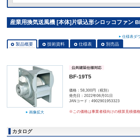
産業用換気送風機 [本体]片吸込形シロッコファン BF-
仕様表ダウ
製品概要
技術資料
仕様表
別売品
BF-19T5
価格：58,300円（税別）
発売日：2022年06月01日
JANコード：4902901953323
※この価格は事業者様向けの積算見積価
画像拡大
カタログ