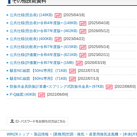
その他技術資料
公共仕様(照合表) (148KB)
[2025/04/18]
公共仕様(照合表)<令和4年度版> (148KB)
[2025/04/18]
公共仕様(照合表)<令和7年度版> (462KB)
[2026/05/12]
公共仕様(比較表) (400KB)
[2023/04/22]
公共仕様(比較表)<令和7年度版> (415KB)
[2025/05/14]
公共仕様(評価書)<令和4年度版> (821KB)
[2023/02/11]
公共仕様(評価書)<令和7年度版> (1MB)
[2026/03/19]
騒音NC線図 【50Hz専用】 (71KB)
[2022/07/13]
騒音NC線図 【60Hz専用】 (71KB)
[2022/07/13]
防振吊金具防振計算書<スプリング式防振吊金具> (97KB)
[2022/08/03]
P-Q線図 (40KB)
[2022/06/04]
WIN2Kトップ
製品情報
[業務用]空調・換気
産業用換気送風機
[本体]