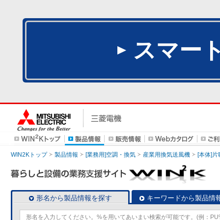
スマー
WIN2Kトップ
製品情報
[業務用]空調・換気
産業用換気送風機
[本体]
形名から製品情報を探す
キーワードから製品情