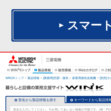
スマー
WIN2Kトップ
製品情報
[業務用]空調・換気
産業用換気送風機
[別売]
形名から製品情報を探す
キーワードから製品情