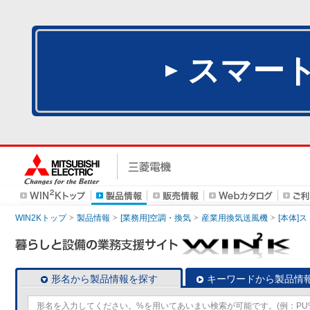
スマー
WIN2Kトップ
製品情報
[業務用]空調・換気
産業用換気送風機
[本体]
形名から製品情報を探す
キーワードから製品情