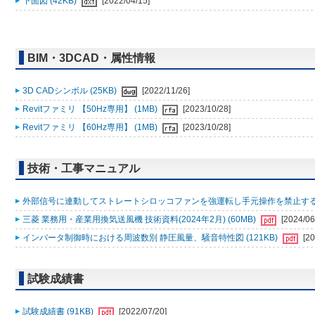
下面図 (42KB)
[2022/04/15]
BIM・3DCAD・属性情報
3D CADシンボル (25KB)
[2022/11/26]
Revitファミリ 【50Hz専用】 (1MB)
[2023/10/28]
Revitファミリ 【60Hz専用】 (1MB)
[2023/10/28]
技術・工事マニュアル
外部信号に連動してストレートシロッコファンを強運転し手元操作を禁止する方法
三菱 業務用・産業用換気送風機 技術資料(2024年2月) (60MB)
[2024/06
インバータ制御時における周波数別 静圧風量、騒音特性図 (121KB)
[20
試験成績書
試験成績書 (91KB)
[2022/07/20]