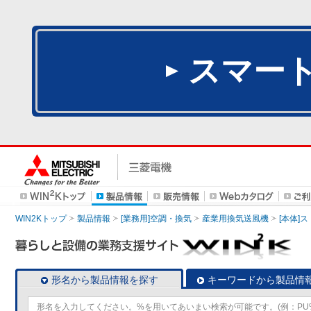
スマー
WIN2Kトップ
製品情報
[業務用]空調・換気
産業用換気送風機
[本体]
形名から製品情報を探す
キーワードから製品情