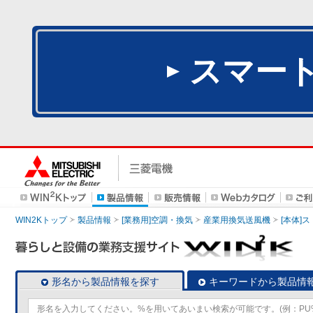
スマー
WIN2Kトップ
製品情報
[業務用]空調・換気
産業用換気送風機
[本体]
形名から製品情報を探す
キーワードから製品情