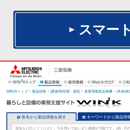
スマー
WIN2Kトップ
製品情報
[業務用]空調・換気
産業用換気送風機
[本体]
形名から製品情報を探す
キーワードから製品情