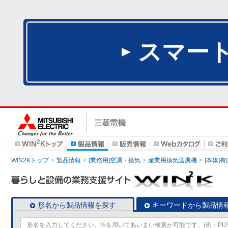
スマー
WIN2Kトップ
製品情報
[業務用]空調・換気
産業用換気送風機
[本体]
形名から製品情報を探す
キーワードから製品情